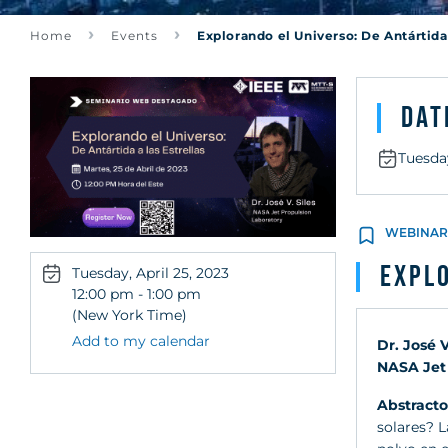
Home
Events
Explorando el Universo: De Antártida 
Dat
Tuesday
WEBINAR
Explo
Tuesday, April 25, 2023
12:00 pm - 1:00 pm
(New York Time)
Add to my calendar
Dr. José V
NASA Jet 
Abstracto
solares? L