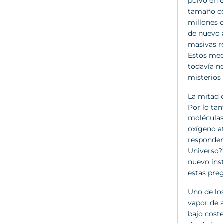
polvo en e
tamaño cor
millones d
de nuevo a
masivas re
Estos mec
todavía n
misterios 
La mitad d
Por lo ta
moléculas
oxígeno a
responder 
Universo?
nuevo inst
estas pre
Uno de los
vapor de a
bajo coste