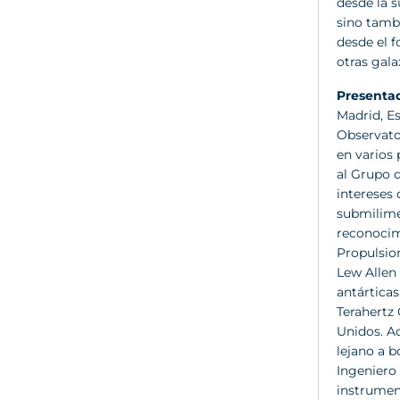
desde la s
sino tambi
desde el f
otras gala
Presenta
Madrid, Es
Observato
en varios
al Grupo 
intereses 
submilimét
reconocim
Propulsio
Lew Allen 
antártica
Terahertz 
Unidos. A
lejano a b
Ingeniero
instrument