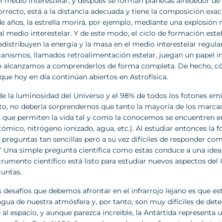
l medio interestelar, y después se forman planetas alrededor de e
recto, está a la distancia adecuada y tiene la composición exact
e años, la estrella morirá, por ejemplo, mediante una explosión
l medio interestelar. Y de este modo, el ciclo de formación est
distribuyen la energía y la masa en el medio interestelar regula
anismos, llamados retroalimentación estelar, juegan un papel im
o alcanzamos a comprenderlos de forma completa. De hecho, cóm
que hoy en día continúan abiertos en Astrofísica.
e la luminosidad del Universo y el 98% de todos los fotones emit
nto, no debería sorprendernos que tanto la mayoría de los marca
 que permiten la vida tal y como la conocemos se encuentren en e
tómico, nitrógeno ionizado, agua, etc.). Al estudiar entonces l
preguntas tan sencillas pero a su vez difíciles de responder co
” Una simple pregunta científica como estas conduce a una ide
rumento científico está listo para estudiar nuevos aspectos del 
guntas.
 desafíos que debemos afrontar en el infrarrojo lejano es que es
gua de nuestra atmósfera y, por tanto, son muy difíciles de detec
 al espacio, y aunque parezca increíble, la Antártida representa 