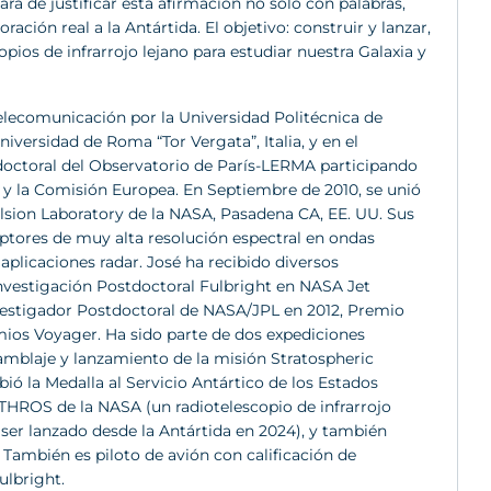
ará de justificar esta afirmación no solo con palabras,
ción real a la Antártida. El objetivo: construir y lanzar,
pios de infrarrojo lejano para estudiar nuestra Galaxia y
Telecomunicación por la Universidad Politécnica de
niversidad de Roma “Tor Vergata”, Italia, y en el
doctoral del Observatorio de París-LERMA participando
 y la Comisión Europea. En Septiembre de 2010, se unió
sion Laboratory de la NASA, Pasadena CA, EE. UU. Sus
ceptores de muy alta resolución espectral en ondas
y aplicaciones radar. José ha recibido diversos
Investigación Postdoctoral Fulbright en NASA Jet
nvestigador Postdoctoral de NASA/JPL en 2012, Premio
mios Voyager. Ha sido parte de dos expediciones
amblaje y lanzamiento de la misión Stratospheric
ió la Medalla al Servicio Antártico de los Estados
THROS de la NASA (un radiotelescopio de infrarrojo
 ser lanzado desde la Antártida en 2024), y también
ambién es piloto de avión con calificación de
ulbright.