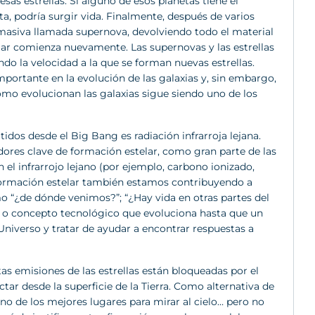
sas estrellas. Si alguno de esos planetas tiene el
a, podría surgir vida. Finalmente, después de varios
 masiva llamada supernova, devolviendo todo el material
elar comienza nuevamente. Las supernovas y las estrellas
ndo la velocidad a la que se forman nuevas estrellas.
portante en la evolución de las galaxias y, sin embargo,
o evolucionan las galaxias sigue siendo uno de los
idos desde el Big Bang es radiación infrarroja lejana.
dores clave de formación estelar, como gran parte de las
l infrarrojo lejano (por ejemplo, carbono ionizado,
a formación estelar también estamos contribuyendo a
mo “¿de dónde venimos?”; “¿Hay vida en otras partes del
a o concepto tecnológico que evoluciona hasta que un
Universo y tratar de ayudar a encontrar respuestas a
tas emisiones de las estrellas están bloqueadas por el
tar desde la superficie de la Tierra. Como alternativa de
uno de los mejores lugares para mirar al cielo… pero no