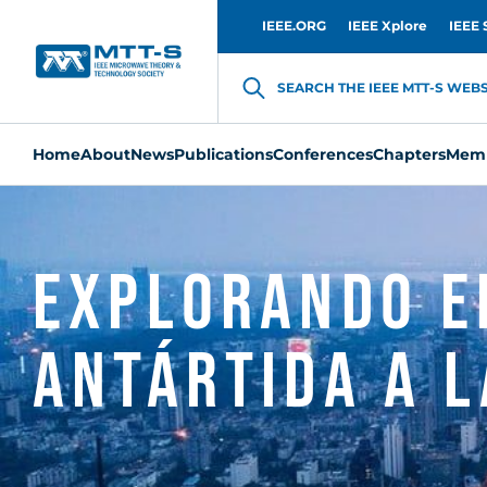
IEEE.ORG
IEEE Xplore
IEEE 
SEARCH THE IEEE MTT-S WEBSI
Home
About
News
Publications
Conferences
Chapters
Memb
Explorando e
Antártida a 