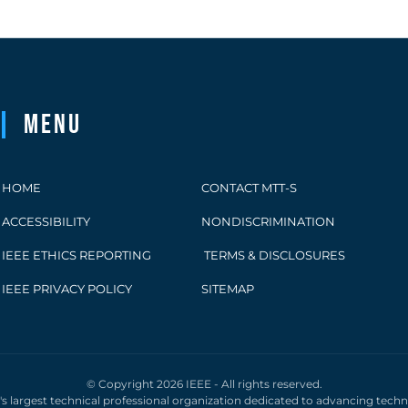
Menu
HOME
CONTACT MTT-S
ACCESSIBILITY
NONDISCRIMINATION
IEEE ETHICS REPORTING
TERMS & DISCLOSURES
IEEE PRIVACY POLICY
SITEMAP
© Copyright 2026 IEEE - All rights reserved.
d's largest technical professional organization dedicated to advancing tech