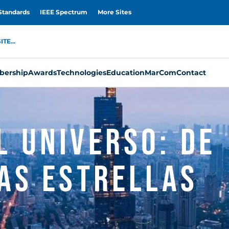
Standards
IEEE Spectrum
More Sites
TE...
ership
Awards
Technologies
Education
MarCom
Contact
l Universo: De
las Estrellas