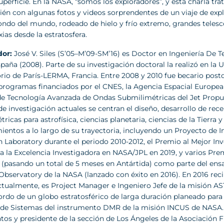
uperficie. En la NASA, “somos los exploradores”, y esta charla trat
én con algunas fotos y videos sorprendentes de un viaje de explora
ondo del mundo, rodeado de hielo y frío extremo, grandes telesco
xias desde la estratosfera.
dor:
José V. Siles (S’05–M’09-SM’16) es Doctor en Ingeniería De 
paña (2008). Parte de su investigación doctoral la realizó en la U
rio de París-LERMA, Francia. Entre 2008 y 2010 fue becario post
 programas financiados por el CNES, la Agencia Espacial Europea
de Tecnología Avanzada de Ondas Submilimétricas del Jet Propul
de investigación actuales se centran el diseño, desarrollo de re
ricas para astrofísica, ciencias planetaria, ciencias de la Tierra 
ientos a lo largo de su trayectoria, incluyendo un Proyecto de 
n Laboratory durante el periodo 2010-2012, el Premio al Mejor I
a la Excelencia Investigadora en NASA/JPL en 2019, y varios Pre
s (pasando un total de 5 meses en Antártida) como parte del ens
Observatory de la NASA (lanzado con éxito en 2016). En 2016 recib
ctualmente, es Project Manager e Ingeniero Jefe de la misión AS
ordo de un globo estratosférico de larga duración planeado para
 de Sistemas del instrumento DMR de la misión INCUS de NASA. T
os y presidente de la sección de Los Ángeles de la Asociación F